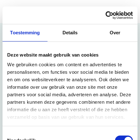
Kunnen wij u helpen?
Toestemming
Details
Over
Deze website maakt gebruik van cookies
Telefonisch
We gebruiken cookies om content en advertenties te
personaliseren, om functies voor social media te bieden
088 3100 500
en om ons websiteverkeer te analyseren. Ook delen we
informatie over uw gebruik van onze site met onze
Op werkdagen bereikbaar tot 15:00 uur (woensdag en vrijdag tot 13:00 uur)
partners voor social media, adverteren en analyse. Deze
partners kunnen deze gegevens combineren met andere
E-mail
informatie die u aan ze heeft verstrekt of die ze hebben
verzameld op basis van uw gebruik van hun services.
info@beter-uit.nl
Toestemmingsselectie