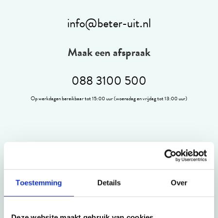
info@beter-uit.nl
Maak een afspraak
088 3100 500
Op werkdagen bereikbaar tot 15:00 uur (woensdag en vrijdag tot 13:00 uur)
Nieuwsbrief
Meld je aan voor onze nieuwsbrief, zo ben je altijd op
Toestemming
Details
Over
de hoogte van de leukste reizen.
Inschrijven
Deze website maakt gebruik van cookies