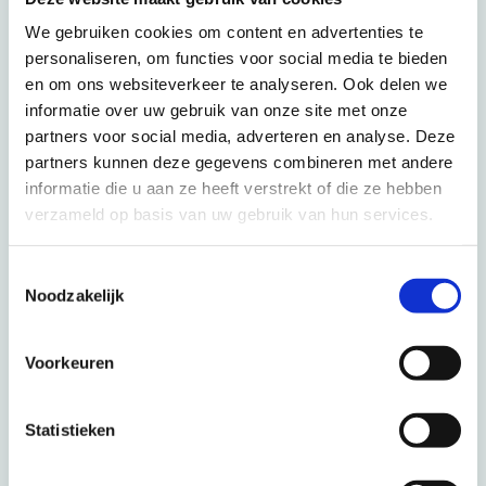
We gebruiken cookies om content en advertenties te
personaliseren, om functies voor social media te bieden
Social media
en om ons websiteverkeer te analyseren. Ook delen we
informatie over uw gebruik van onze site met onze
partners voor social media, adverteren en analyse. Deze
partners kunnen deze gegevens combineren met andere
informatie die u aan ze heeft verstrekt of die ze hebben
verzameld op basis van uw gebruik van hun services.
Reisinformatie
Toestemmingsselectie
Zeker op reis
Noodzakelijk
Verzekeringen
Voorkeuren
Veelgestelde vragen
ANVR Voorwaarden
Statistieken
Aanvullende voorwaarden