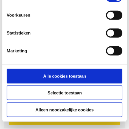
Begeleide fietstochten
Wijnproeverij
Voorkeuren
Incl. E-bike huur
Statistieken
vanaf
2195,-
Marketing
- Single
- 30+ Reizen
Alle cookies toestaan
- 9 dagen
Vertrekdata
Selectie toestaan
15 apr. 2027
7 okt. 2027
Alleen noodzakelijke cookies
Nu boeken