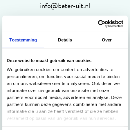
info@beter-uit.nl
Maak een afspraak
088 3100 500
Toestemming
Details
Over
Op werkdagen bereikbaar tot 15:00 uur (woensdag en vrijdag tot 13:00 uur)
Deze website maakt gebruik van cookies
We gebruiken cookies om content en advertenties te
personaliseren, om functies voor social media te bieden
Nieuwsbrief
en om ons websiteverkeer te analyseren. Ook delen we
informatie over uw gebruik van onze site met onze
Meld je aan voor onze nieuwsbrief, zo ben je altijd op
partners voor social media, adverteren en analyse. Deze
partners kunnen deze gegevens combineren met andere
de hoogte van de leukste reizen.
informatie die u aan ze heeft verstrekt of die ze hebben
verzameld op basis van uw gebruik van hun services.
Inschrijven