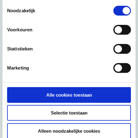
Toestemmingsselectie
Social media
Noodzakelijk
Voorkeuren
Statistieken
Reisinformatie
Marketing
Zeker op reis
Verzekeringen
Alle cookies toestaan
Veelgestelde vragen
ANVR Voorwaarden
Selectie toestaan
Aanvullende voorwaarden
Alleen noodzakelijke cookies