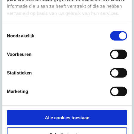
informatie die u aan ze heeft verstrekt of die ze hebben
088 3100 500
verzameld op basis van uw gebruik van hun services.
Op werkdagen bereikbaar tot 15:00 uur (woensdag en vrijdag tot 13:00 uur)
Toestemmingsselectie
Noodzakelijk
E-mail
info@beter-uit.nl
Voorkeuren
Maak een afspraak
Statistieken
088 3100 500
Marketing
Op werkdagen bereikbaar tot 15:00 uur (woensdag en vrijdag tot 13:00 uur)
Alle cookies toestaan