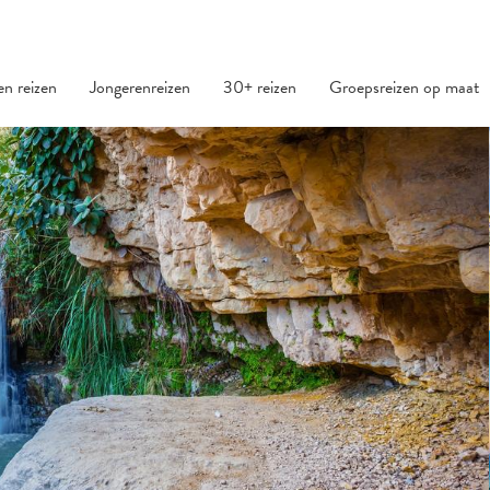
den reizen
Jongerenreizen
30+ reizen
Groepsreizen op maat