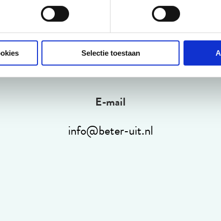
Kunnen wij u helpen?
ookies
Selectie toestaan
A
E-mail
info@beter-uit.nl