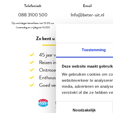
Telefonisch
Email
088 3100 500
Info@beter-uit.nl
Op werkdagen bereikbaar tot 15:00 uur
(woensdag en vrijdag tot 13:00)
Zo bent u echt Beter Uit
Toestemming
45 jaar vertrouwd
Reizen in eigen sfeer
Deze website maakt gebruik
Ontmoeting en verbinding
We gebruiken cookies om cont
Enthousiaste reisleiders
websiteverkeer te analyseren
Goed verzekerd op reis
media, adverteren en analys
verstrekt of die ze hebben v
Toestemmingsselectie
Noodzakelijk