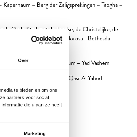
 – Kapernaum – Berg der Zaligsprekingen – Tabgha –
r de Oude Stad met de Joodse, de Christelijke, de
mané - Leeuwenpoort - Via Dolorosa - Bethesda -
ynagoge - Klaagmuur
Over
esseth – Menorah – Israelmuseum – Yad Vashem
edi - Dode Zee – Doopplaats Qasr Al Yahud
 media te bieden en om ons
sterdam
ze partners voor social
nformatie die u aan ze heeft
Marketing