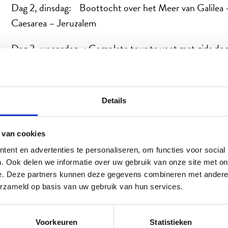
Dag 2, dinsdag: Boottocht over het Meer van Galilea
Caesarea – Jeruzalem
Dag 3, woensdag : Complete tour te voet met gids doo
Armeense en de Islamitische wijk - Olijfberg - Gethse
Burcht Antonio – Ecce Homo - Grafkerk - Hurva S
Details
Dag 4, donderdag: Klaagmuur met Bar Mitsvah – Kn
Dag 5, vrijdag: Woestijn van Judea – Qumran - Ein G
 van cookies
ent en advertenties te personaliseren, om functies voor social
Dag 6, zaterdag : Graftuin – Jaffa – Tel Aviv – Am
. Ook delen we informatie over uw gebruik van onze site met on
e. Deze partners kunnen deze gegevens combineren met andere i
erzameld op basis van uw gebruik van hun services.
Terug
Voorkeuren
Statistieken