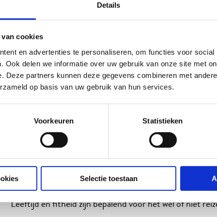
Details
Fa
 van cookies
Krijg ik betaald als reisleider?
ent en advertenties te personaliseren, om functies voor social
. Ook delen we informatie over uw gebruik van onze site met on
e. Deze partners kunnen deze gegevens combineren met andere i
Reisleider is een vrijwillige functie bij Beter Uit. Uiteraar
erzameld op basis van uw gebruik van hun services.
verzekerd via ons en krijg je een dagvergoeding.
Kan ik zelf mijn reizen uitkiezen?
Voorkeuren
Statistieken
Je kunt je voorkeur opgeven en daar proberen wij zo g
Zit er een leeftijdsgrens aan reisleider zijn?
ookies
Selectie toestaan
A
Leeftijd en fitheid zijn bepalend voor het wel of niet re