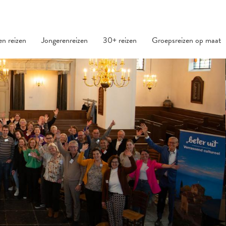
den reizen
Jongerenreizen
30+ reizen
Groepsreizen op maat