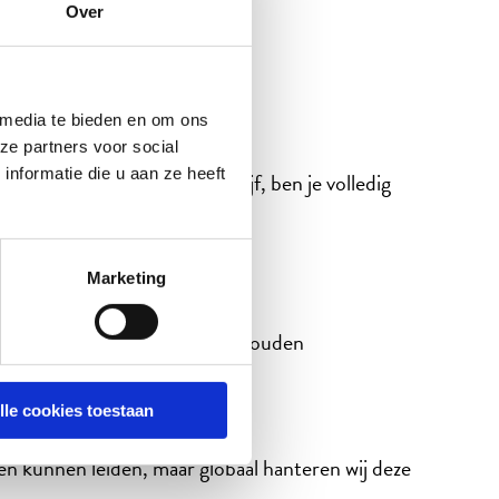
Over
q
 media te bieden en om ons
ze partners voor social
nformatie die u aan ze heeft
d betalen wij wel je reis, verblijf, ben je volledig
Marketing
oed mogelijk rekening mee te houden
lle cookies toestaan
izen kunnen leiden, maar globaal hanteren wij deze