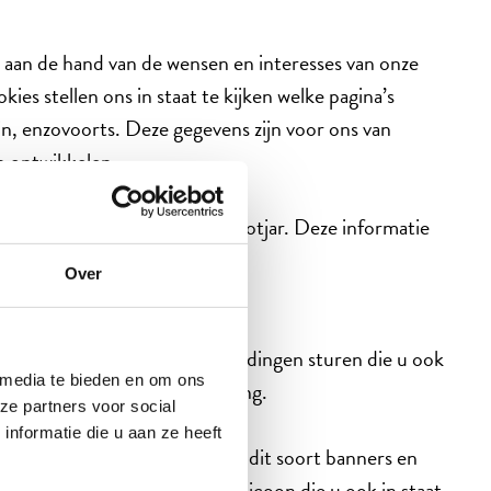
n aan de hand van de wensen en interesses van onze
s stellen ons in staat te kijken welke pagina’s
jn, enzovoorts. Deze gegevens zijn voor ons van
en ontwikkelen.
e Analytics, Optimizely en Hotjar. Deze informatie
Over
ze manier kunnen wij u aanbiedingen sturen die u ook
 media te bieden en om ons
rde banners en e-mail marketing.
ze partners voor social
nformatie die u aan ze heeft
l/
meer te weten komen over dit soort banners en
n deze banners een informatie icoon die u ook in staat