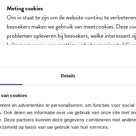
Meting cookies
Om in staat te zijn om de website continu te verbetere
bezoekers maken we gebruik van meetcookies. Deze cookie
problemen opleveren bij bezoekers, welke interessant zi
belang om voor u een prettige website ervaring te blijv
Op Beter-uit.nl meten wij bezoek informatie met Googl
wordt allemaal anoniem opgeslagen en gebruikt.
Details
Advertentiecookies
 van cookies
Beter Uit maakt gebruik van advertentiecookies. Op de
ent en advertenties te personaliseren, om functies voor social
echt interessant vindt. Denk hierbij aan gepersonalisee
. Ook delen we informatie over uw gebruik van onze site met on
e. Deze partners kunnen deze gegevens combineren met andere i
U kunt op de site
http://www.youronlinechoices.com/n
erzameld op basis van uw gebruik van hun services.
hoe u toestemming verleent of intrekt. Tevens vindt u i