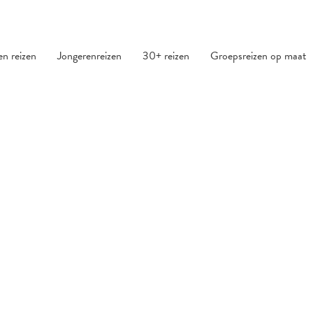
den reizen
Jongerenreizen
30+ reizen
Groepsreizen op maat