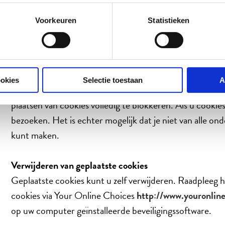
stelt deze banners niet langer toe te staan.
Voorkeuren
Statistieken
Op Beter-uit.nl maken we gebruik van adwords, doublec
Blokkeren van cookies
ookies
Selectie toestaan
A
Als je helemaal geen cookies wilt ontvangen, kun je de 
plaatsen van cookies volledig te blokkeren. Als u cookie
bezoeken. Het is echter mogelijk dat je niet van alle on
kunt maken.
Verwijderen van geplaatste cookies
Geplaatste cookies kunt u zelf verwijderen. Raadpleeg h
cookies via Your Online Choices
http://www.youronlin
op uw computer geïnstalleerde beveiligingssoftware.