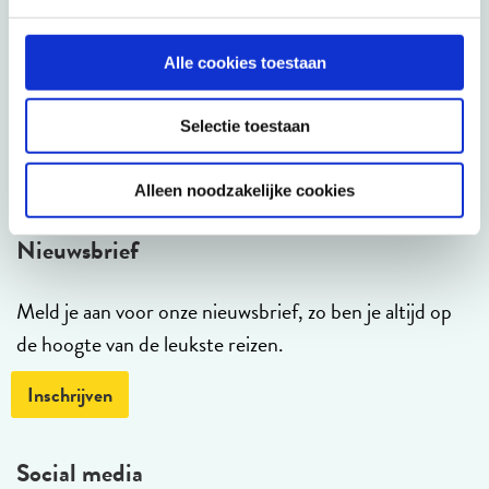
Maak een afspraak
Alle cookies toestaan
088 3100 500
Selectie toestaan
Op werkdagen bereikbaar tot 15:00 uur (woensdag en vrijdag tot 13:00 uur)
Alleen noodzakelijke cookies
Nieuwsbrief
Meld je aan voor onze nieuwsbrief, zo ben je altijd op
de hoogte van de leukste reizen.
Inschrijven
Social media