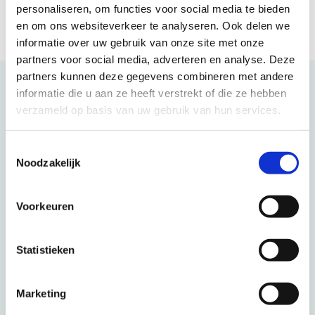
personaliseren, om functies voor social media te bieden
en om ons websiteverkeer te analyseren. Ook delen we
informatie over uw gebruik van onze site met onze
partners voor social media, adverteren en analyse. Deze
partners kunnen deze gegevens combineren met andere
Kunnen wij u helpen?
informatie die u aan ze heeft verstrekt of die ze hebben
verzameld op basis van uw gebruik van hun services.
Telefonisch
Toestemmingsselectie
Noodzakelijk
088 3100 500
Voorkeuren
Op werkdagen bereikbaar tot 15:00 uur (woensdag en vrijdag tot 13:00 uur)
E-mail
Statistieken
info@beter-uit.nl
Marketing