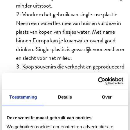
minder uitstoot.
Voorkom het gebruik van single-use plastic.
Neem een waterfles mee van huis en vul deze in
plaats van kopen van flesjes water. Met name
binnen Europa kan je kraanwater overal goed
drinken. Single-plastic is gevaarlijk voor zeedieren
en slecht voor het milieu.
Koop souvenirs die verkocht en geproduceerd
worden door de lokale bevolking.
Hergebruik handdoeken in de
accommodaties. Door het hergebruik van
Toestemming
Details
Over
handdoeken besparen we water en voorkomen
we het onnodig gebruik van
schoonmaakmiddelen..
Deze website maakt gebruik van cookies
We gebruiken cookies om content en advertenties te