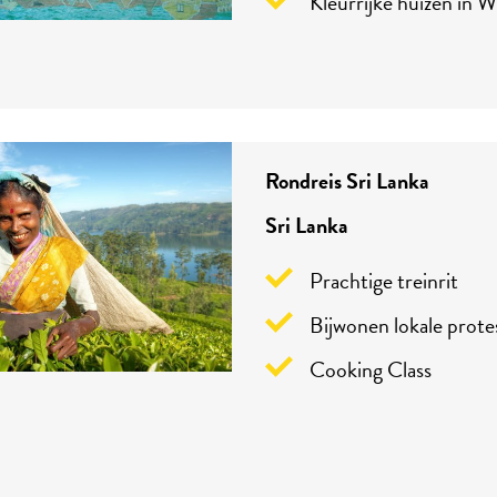
Kleurrijke huizen in W
Rondreis Sri Lanka
Sri Lanka
Prachtige treinrit
Bijwonen lokale prote
Cooking Class