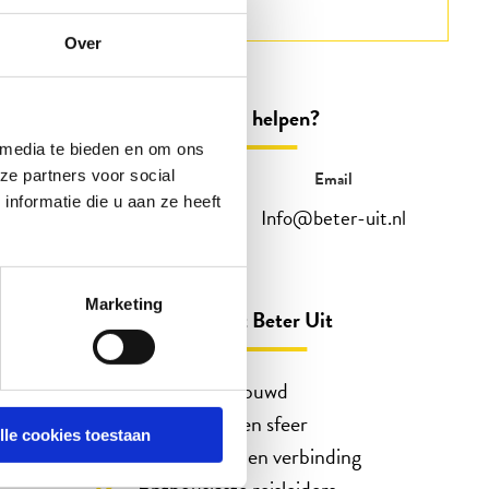
Over
Kunnen wij u helpen?
 media te bieden en om ons
ze partners voor social
Telefonisch
Email
nformatie die u aan ze heeft
088 3100 500
Info@beter-uit.nl
Op werkdagen bereikbaar tot 15:00 uur
(woensdag en vrijdag tot 13:00)
Marketing
Zo bent u echt Beter Uit
45 jaar vertrouwd
Reizen in eigen sfeer
lle cookies toestaan
Ontmoeting en verbinding
Enthousiaste reisleiders