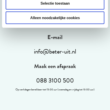
Telefonisch
Selectie toestaan
088 3100 500
Alleen noodzakelijke cookies
Op werkdagen bereikbaar tot 15:00 uur (woensdag en vrijdag tot 13:00 uur)
E-mail
info@beter-uit.nl
Maak een afspraak
088 3100 500
Op werkdagen bereikbaar tot 15:00 uur (woensdag en vrijdag tot 13:00 uur)