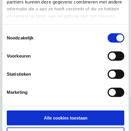
partners kunnen deze gegevens combineren met andere
45 jaar vertrouwd
informatie die u aan ze heeft verstrekt of die ze hebben
Reizen in eigen sfeer
verzameld op basis van uw gebruik van hun services.
Ontmoeting en verbinding
Enthousiaste reisleiders
Toestemmingsselectie
Noodzakelijk
Goed verzekerd op reis
Voorkeuren
Statistieken
Marketing
Kunnen wij u helpen?
Alle cookies toestaan