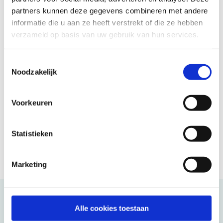
partners kunnen deze gegevens combineren met andere
informatie die u aan ze heeft verstrekt of die ze hebben
45 jaar vertrouwd
verzameld op basis van uw gebruik van hun services.
Reizen in eigen sfeer
Ontmoeting en verbinding
Toestemmingsselectie
Enthousiaste reisleiders
Noodzakelijk
Goed verzekerd op reis
Voorkeuren
Statistieken
Marketing
Kunnen wij u helpen?
Alle cookies toestaan