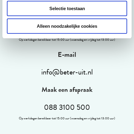
Selectie toestaan
Telefonisch
088 3100 500
Alleen noodzakelijke cookies
Op werkdagen bereikbaar tot 15:00 uur (woensdag en vrijdag tot 13:00 uur)
E-mail
info@beter-uit.nl
Maak een afspraak
088 3100 500
Op werkdagen bereikbaar tot 15:00 uur (woensdag en vrijdag tot 13:00 uur)