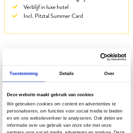
Verblijf in luxe hotel
Incl. Pitztal Summer Card
Kunnen wij u helpen?
Telefonisch
Toestemming
Details
Over
088 3100 500
Op werkdagen bereikbaar tot 15:00 uur (woensdag en vrijdag tot 13:00)
Deze website maakt gebruik van cookies
Email
We gebruiken cookies om content en advertenties te
Info@beter-uit.nl
personaliseren, om functies voor social media te bieden
en om ons websiteverkeer te analyseren. Ook delen we
informatie over uw gebruik van onze site met onze
Zo bent u echt Beter Uit
partners voor social media, adverteren en analyse. Deze