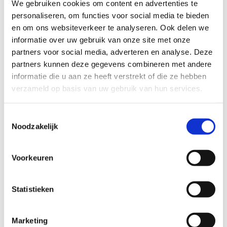
Telefonisch
We gebruiken cookies om content en advertenties te
personaliseren, om functies voor social media te bieden
088 3100 500
en om ons websiteverkeer te analyseren. Ook delen we
Op werkdagen bereikbaar tot 15:00 uur (woensdag en vrijdag tot 13:00)
informatie over uw gebruik van onze site met onze
partners voor social media, adverteren en analyse. Deze
Email
partners kunnen deze gegevens combineren met andere
Info@beter-uit.nl
informatie die u aan ze heeft verstrekt of die ze hebben
verzameld op basis van uw gebruik van hun services.
Zo bent u echt Beter Uit
Toestemmingsselectie
Noodzakelijk
45 jaar vertrouwd
Reizen in eigen sfeer
Voorkeuren
Ontmoeting en verbinding
Enthousiaste reisleiders
Statistieken
Goed verzekerd op reis
Marketing