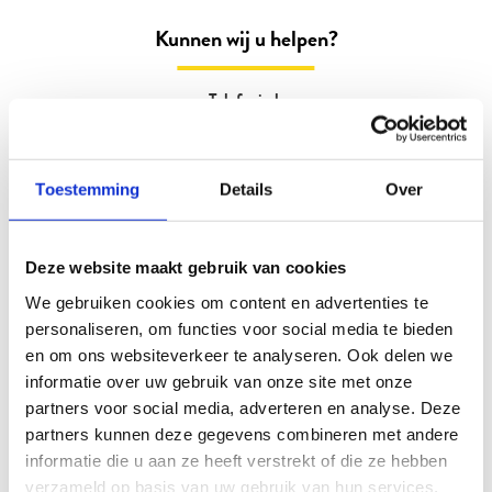
Kunnen wij u helpen?
Telefonisch
088 3100 500
Op werkdagen bereikbaar tot 15:00 uur (woensdag en vrijdag tot 13:00)
Toestemming
Details
Over
Email
Info@beter-uit.nl
Deze website maakt gebruik van cookies
We gebruiken cookies om content en advertenties te
Zo bent u echt Beter Uit
personaliseren, om functies voor social media te bieden
en om ons websiteverkeer te analyseren. Ook delen we
informatie over uw gebruik van onze site met onze
45 jaar vertrouwd
partners voor social media, adverteren en analyse. Deze
Reizen in eigen sfeer
partners kunnen deze gegevens combineren met andere
Ontmoeting en verbinding
informatie die u aan ze heeft verstrekt of die ze hebben
Enthousiaste reisleiders
verzameld op basis van uw gebruik van hun services.