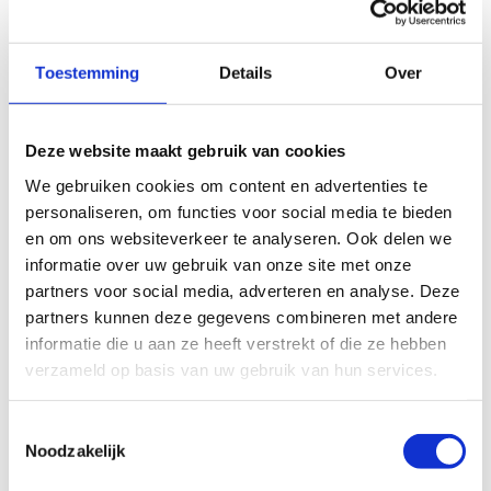
Toestemming
Details
Over
Bezoek aan het Paulus eiland
Mooie excursies
Centraal gelegen hotel
Deze website maakt gebruik van cookies
We gebruiken cookies om content en advertenties te
personaliseren, om functies voor social media te bieden
en om ons websiteverkeer te analyseren. Ook delen we
informatie over uw gebruik van onze site met onze
Kunnen wij u helpen?
partners voor social media, adverteren en analyse. Deze
partners kunnen deze gegevens combineren met andere
informatie die u aan ze heeft verstrekt of die ze hebben
Telefonisch
verzameld op basis van uw gebruik van hun services.
088 3100 500
Toestemmingsselectie
Op werkdagen bereikbaar tot 15:00 uur (woensdag en vrijdag tot 13:00)
Noodzakelijk
Email