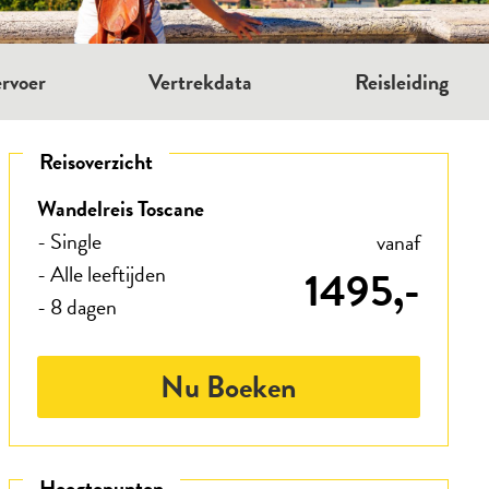
rvoer
Vertrekdata
Reisleiding
Reisoverzicht
Wandelreis Toscane
- Single
vanaf
- Alle leeftijden
1495,-
- 8 dagen
Nu Boeken
Hoogtepunten