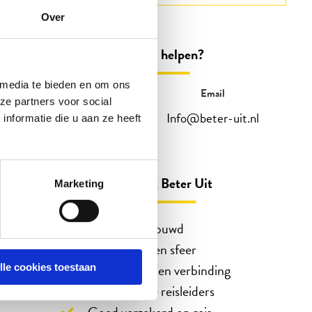
Over
Kunnen wij u helpen?
 media te bieden en om ons
Telefonisch
Email
ze partners voor social
088 3100 500
Info@beter-uit.nl
nformatie die u aan ze heeft
Op werkdagen bereikbaar tot 15:00 uur
(woensdag en vrijdag tot 13:00)
Zo bent u echt Beter Uit
Marketing
45 jaar vertrouwd
Reizen in eigen sfeer
Ontmoeting en verbinding
lle cookies toestaan
Enthousiaste reisleiders