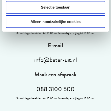
Selectie toestaan
Telefonisch
088 3100 500
Alleen noodzakelijke cookies
Op werkdagen bereikbaar tot 15:00 uur (woensdag en vrijdag tot 13:00 uur)
E-mail
info@beter-uit.nl
Maak een afspraak
088 3100 500
Op werkdagen bereikbaar tot 15:00 uur (woensdag en vrijdag tot 13:00 uur)