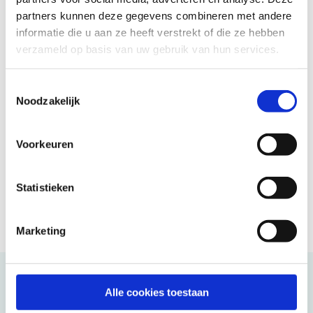
partners kunnen deze gegevens combineren met andere
informatie die u aan ze heeft verstrekt of die ze hebben
45 jaar vertrouwd
verzameld op basis van uw gebruik van hun services.
Reizen in eigen sfeer
Ontmoeting en verbinding
Toestemmingsselectie
Enthousiaste reisleiders
Noodzakelijk
Goed verzekerd op reis
Voorkeuren
Statistieken
Marketing
Kunnen wij u helpen?
Alle cookies toestaan