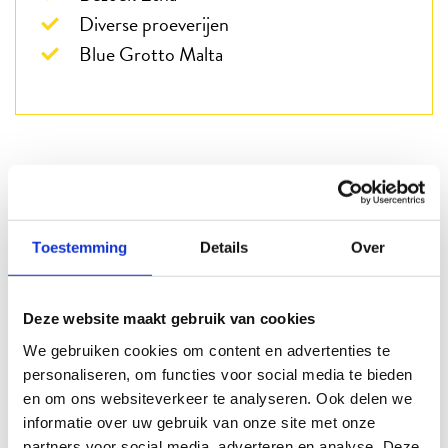
Diverse proeverijen
Blue Grotto Malta
Kunnen wij u helpen?
Telefonisch
Toestemming
Details
Over
088 3100 500
Op werkdagen bereikbaar tot 15:00 uur (woensdag en vrijdag tot 13:00)
Deze website maakt gebruik van cookies
Email
We gebruiken cookies om content en advertenties te
Info@beter-uit.nl
personaliseren, om functies voor social media te bieden
en om ons websiteverkeer te analyseren. Ook delen we
informatie over uw gebruik van onze site met onze
Zo bent u echt Beter Uit
partners voor social media, adverteren en analyse. Deze