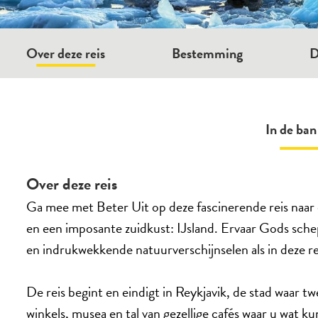
Over deze reis
Bestemming
D
In de ban
Over deze reis
Ga mee met Beter Uit op deze fascinerende reis naar e
en een imposante zuidkust: IJsland. Ervaar Gods sche
en indrukwekkende natuurverschijnselen als in deze rei
De reis begint en eindigt in Reykjavik, de stad waar t
winkels, musea en tal van gezellige cafés waar u wat kun