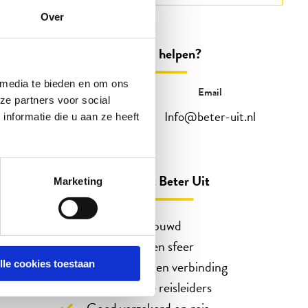
Over
Kunnen wij u helpen?
 media te bieden en om ons
Telefonisch
Email
ze partners voor social
088 3100 500
Info@beter-uit.nl
nformatie die u aan ze heeft
Op werkdagen bereikbaar tot 15:00 uur
(woensdag en vrijdag tot 13:00)
Zo bent u echt Beter Uit
Marketing
45 jaar vertrouwd
Reizen in eigen sfeer
Ontmoeting en verbinding
lle cookies toestaan
Enthousiaste reisleiders
Goed verzekerd op reis