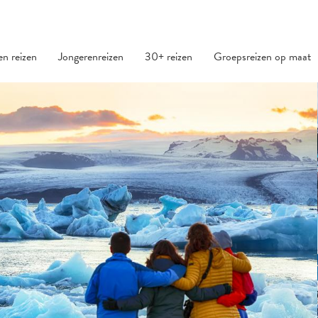
den reizen
Jongerenreizen
30+ reizen
Groepsreizen op maat