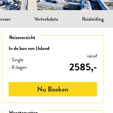
rvoer
Vertrekdata
Reisleiding
Reisoverzicht
In de ban van IJsland
vanaf
- Single
2585,-
- 8 dagen
Nu Boeken
Hoogtepunten