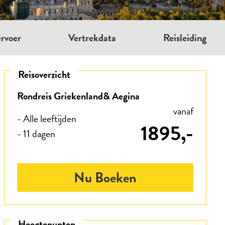
rvoer
Vertrekdata
Reisleiding
Reisoverzicht
Rondreis Griekenland& Aegina
vanaf
- Alle leeftijden
1895,-
- 11 dagen
Nu Boeken
Hoogtepunten