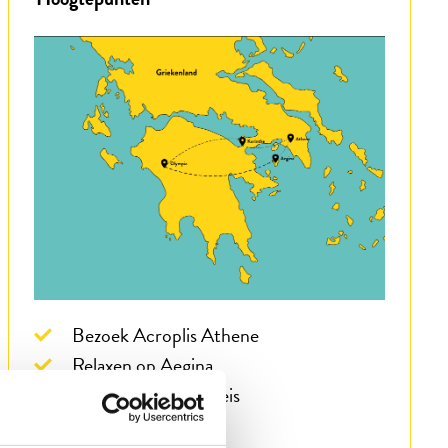
Bezoek Acroplis Athene
Relaxen op Aegina
Sporen van Paulusreis