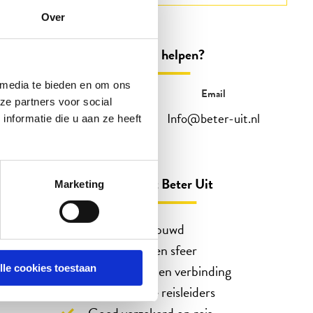
Over
Kunnen wij u helpen?
 media te bieden en om ons
Telefonisch
Email
ze partners voor social
088 3100 500
Info@beter-uit.nl
nformatie die u aan ze heeft
Op werkdagen bereikbaar tot 15:00 uur
(woensdag en vrijdag tot 13:00)
Zo bent u echt Beter Uit
Marketing
45 jaar vertrouwd
Reizen in eigen sfeer
Ontmoeting en verbinding
lle cookies toestaan
Enthousiaste reisleiders