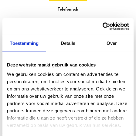
Telefonisch
088 3100 500
Op werkdagen bereikbaar tot 15:00 uur (woensdag en vrijdag tot 13:00)
Email
Toestemming
Details
Over
Info@beter-uit.nl
Deze website maakt gebruik van cookies
Zo bent u echt Beter Uit
We gebruiken cookies om content en advertenties te
personaliseren, om functies voor social media te bieden
45 jaar vertrouwd
en om ons websiteverkeer te analyseren. Ook delen we
informatie over uw gebruik van onze site met onze
Reizen in eigen sfeer
partners voor social media, adverteren en analyse. Deze
Ontmoeting en verbinding
partners kunnen deze gegevens combineren met andere
Enthousiaste reisleiders
informatie die u aan ze heeft verstrekt of die ze hebben
Goed verzekerd op reis
verzameld op basis van uw gebruik van hun services.