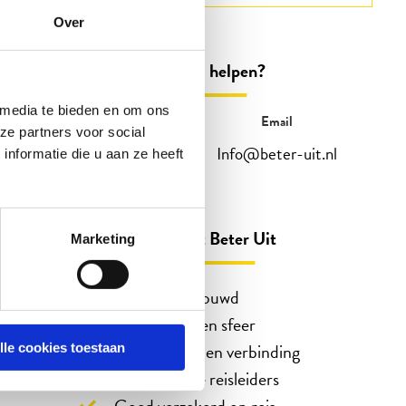
Over
Kunnen wij u helpen?
 media te bieden en om ons
Telefonisch
Email
ze partners voor social
088 3100 500
Info@beter-uit.nl
nformatie die u aan ze heeft
Op werkdagen bereikbaar tot 15:00 uur
(woensdag en vrijdag tot 13:00)
Zo bent u echt Beter Uit
Marketing
45 jaar vertrouwd
Reizen in eigen sfeer
Ontmoeting en verbinding
lle cookies toestaan
Enthousiaste reisleiders
Goed verzekerd op reis