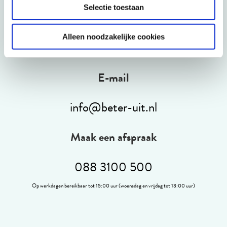
Telefonisch
Selectie toestaan
088 3100 500
Alleen noodzakelijke cookies
Op werkdagen bereikbaar tot 15:00 uur (woensdag en vrijdag tot 13:00 uur)
E-mail
info@beter-uit.nl
Maak een afspraak
088 3100 500
Op werkdagen bereikbaar tot 15:00 uur (woensdag en vrijdag tot 13:00 uur)